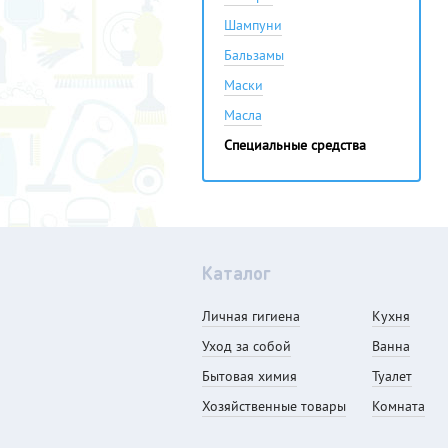
Шампуни
Кухня
Бальзамы
Ванная
Маски
Туалет
Масла
Комната
Специальные средства
Женщинам
Мужчинам
Детям
Каталог
Личная гигиена
Кухня
Уход за собой
Ванна
Бытовая химия
Туалет
Хозяйственные товары
Комната