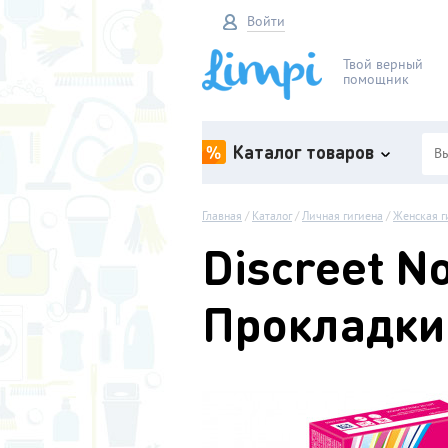
Войти
Твой верный
помощник
Каталог товаров
Спецпредложения
Главная
/
Каталог
/
Личная гигиена
/
Женская г
Уход за собой
Discreet N
Бытовая химия
Личная гигиена
Прокладки
Хозяйственные товары
Электротовары
Колготки и Чулки
Товары для авто
Зоотовары