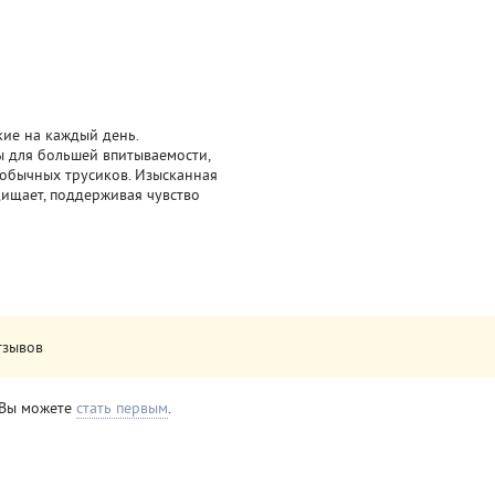
кие на каждый день.
ы для большей впитываемости,
 обычных трусиков. Изысканная
щищает, поддерживая чувство
тзывов
. Вы можете
стать первым
.