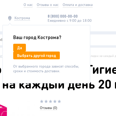
О нас
Отзывы о нас
Оплата и доставка
8 (800)
000-00-00
Кострома
Ежедневно с 9:00 до 18:00
Ваш город Кострома?
Да
Выбрать другой город
игиена
/
Прокладки
/
Discreet Normal Женские Гигиенические Прокладки на каждый 
ormal Женские Гиги
От выбранного города зависят способы,
сроки и стоимость доставки.
 на каждый день 20
Отзывы (0)