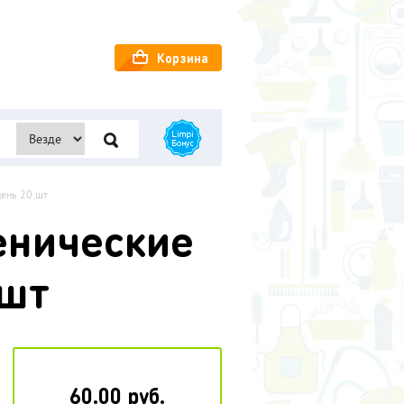
Корзина
день 20 шт
енические
 шт
60.00 руб.