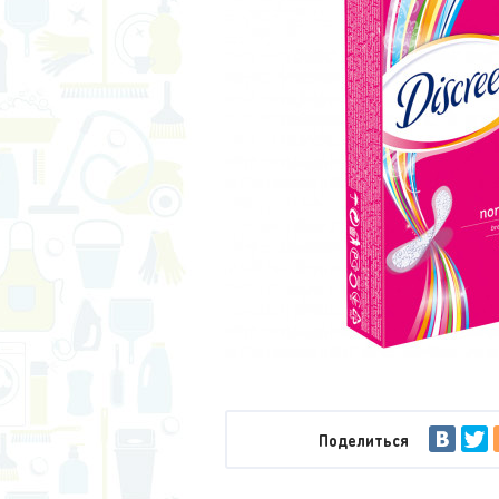
Кухня
Ванная
Туалет
Комната
Женщинам
Мужчинам
Детям
Поделиться